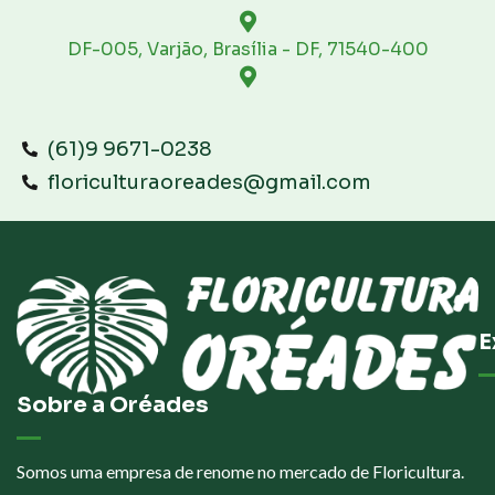
DF-005, Varjão, Brasília - DF, 71540-400
(61)9 9671-0238
floriculturaoreades@gmail.com
E
Sobre a Oréades
Somos uma empresa de renome no mercado de Floricultura.