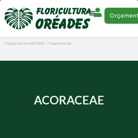
Orçamen
Página Inicial-v09012024
/
Página inicial
ACORACEAE