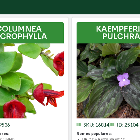
COLUMNEA
KAEMPFER
ICROPHYLLA
PULCHR
69536
SKU: 16814
ID: 25104
ares:
Nomes populares:
SININHO
LIRIO DA RESSURREICAO