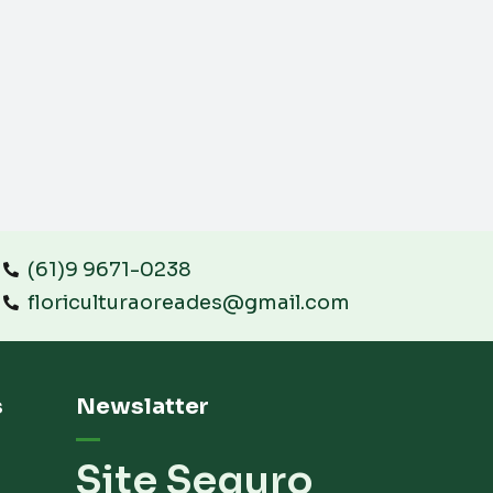
(61)9 9671-0238
floriculturaoreades@gmail.com
s
Newslatter
Site Seguro