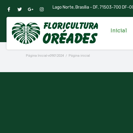
Lago Norte, Brasília - DF, 71503-700 DF-00
Inicial
Página Inicial-v09012024
/
Página inicial