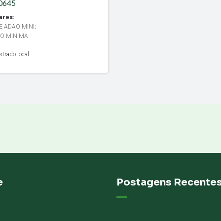
70645
ares:
E ADAO MINI
;
O MINIMA
trado local.
e
Postagens Recente