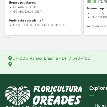
ID: 
Nomes populares:
GOIABA GIGANTE
;
Nomes popul
GOIABA TAILANDESA
COSTELA D
FILODENDR
Onde está essa planta?
LOCAL CHÁCARA SETOR H CANTEIRO 6
Ainda não cadas
DF-005, Varjão, Brasília - DF, 71540-400
Explor
Flores