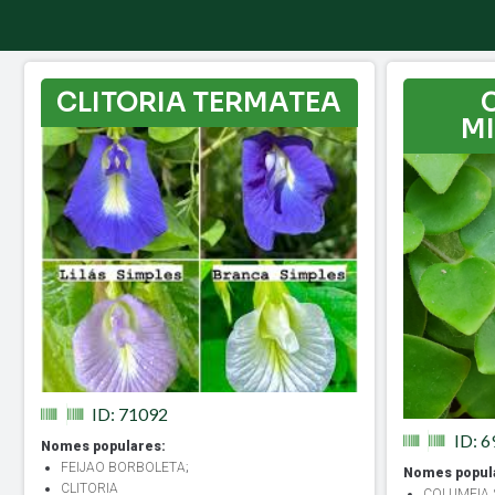
CLITORIA TERMATEA
M
ID: 71092
ID: 
Nomes populares:
FEIJAO BORBOLETA
;
Nomes popul
CLITORIA
COLUMEIA 