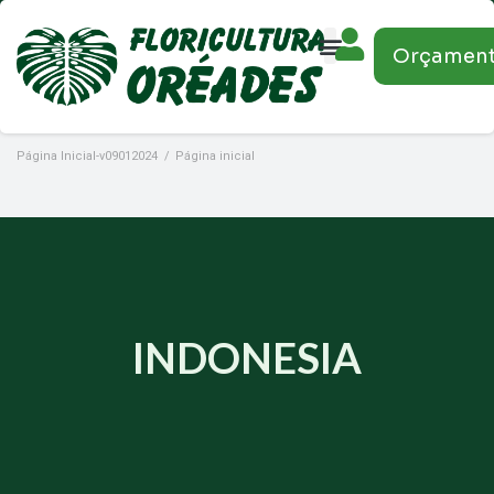
Orçamen
Página Inicial-v09012024
/
Página inicial
INDONESIA