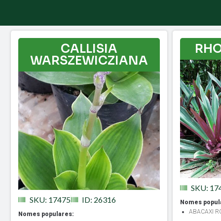
CALLISIA
RHO
WARSZEWICZIANA
SKU: 17
SKU: 17475
ID: 26316
Nomes popul
ABACAXI R
Nomes populares: