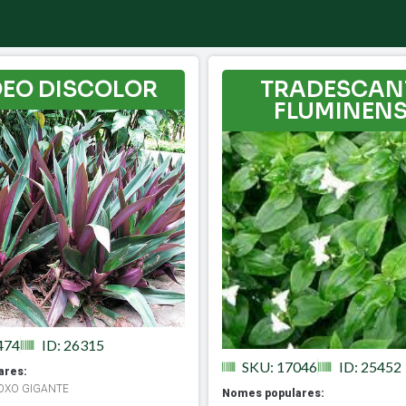
EO DISCOLOR
TRADESCAN
FLUMINENS
474
ID: 26315
SKU: 17046
ID: 25452
ares:
OXO GIGANTE
Nomes populares: