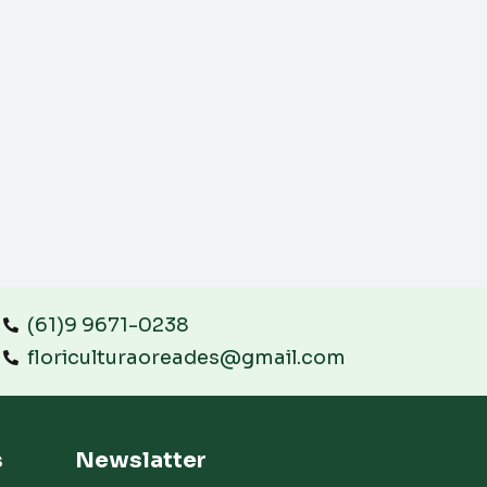
(61)9 9671-0238
floriculturaoreades@gmail.com
s
Newslatter