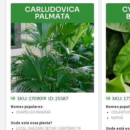
CARLUDOVICA
C
PALMATA
SKU: 17090
ID: 25587
SKU: 17
Nomes populares:
Nomes popul
CHAPÉU-DO-PANAMÁ
CICLANTUS
MAPUÁ
Onde está essa planta?
LOCAL CHÁCARA SETOR I CANTEIRO 19
Onde está es