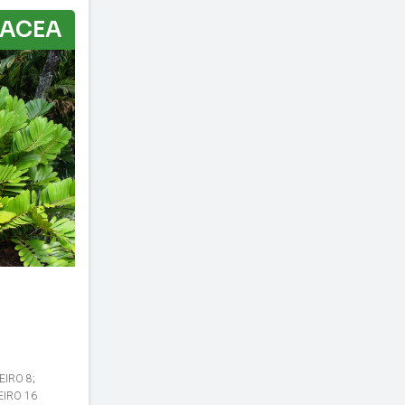
RACEA
EIRO 8
;
IRO 16