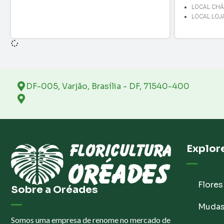
LOCAL CHÁ
LOCAL LOJ
DF-005, Varjão, Brasília - DF, 71540-400
Explor
Flores
Sobre a Oréades
Muda
Somos uma empresa de renome no mercado de