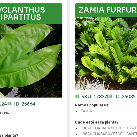
YCLANTHUS
ZAMIA FURFU
BIPARTITUS
SKU: 17337
ID: 26035
124
ID: 25664
Nomes populares:
ZAMIA
ares:
;
Onde está essa planta?
LOCAL CHÁCARA SETOR K CANT
LOCAL CHÁCARA SETOR J CANTE
sa planta?