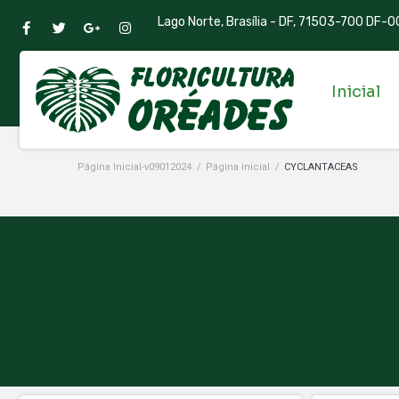
Lago Norte, Brasília - DF, 71503-700 DF-00
Inicial
Página Inicial-v09012024
/
Página inicial
/
CYCLANTACEAS