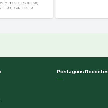
CARA SETOR L CANTEIRO 8
;
A SETOR B CANTEIRO 10
e
Postagens Recente
s