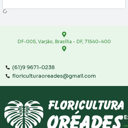
DF-005, Varjão, Brasília - DF, 71540-400
(61)9 9671-0238
floriculturaoreades@gmail.com
E