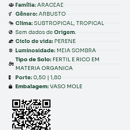
Família:
ARACEAE
Gênero:
ARBUSTO
Clima:
SUBTROPICAL, TROPICAL
Sem dados de
Origem
.
Ciclo de vida:
PERENE
Luminosidade:
MEIA SOMBRA
Tipo de Solo:
FERTIL E RICO EM
MATERIA ORGANICA
Porte:
0,50 | 1,80
Embalagem:
VASO MOLE