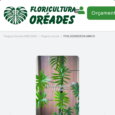
Orçamen
Página Inicial-v09012024
/
Página inicial
/
PHILODENDRON MAYOI