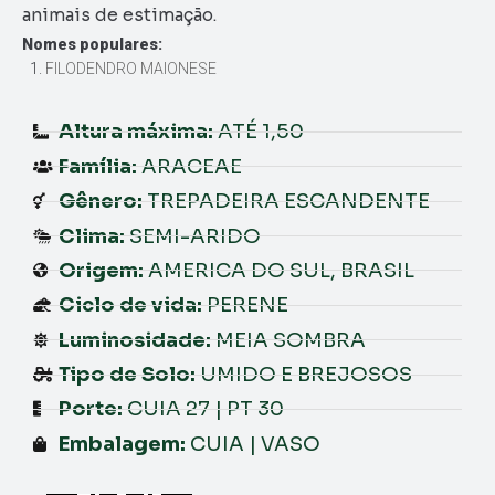
animais de estimação.
Nomes populares:
FILODENDRO MAIONESE
Altura máxima:
ATÉ 1,50
Família:
ARACEAE
Gênero:
TREPADEIRA ESCANDENTE
Clima:
SEMI-ARIDO
Origem:
AMERICA DO SUL, BRASIL
Ciclo de vida:
PERENE
Luminosidade:
MEIA SOMBRA
Tipo de Solo:
UMIDO E BREJOSOS
Porte:
CUIA 27 | PT 30
Embalagem:
CUIA | VASO