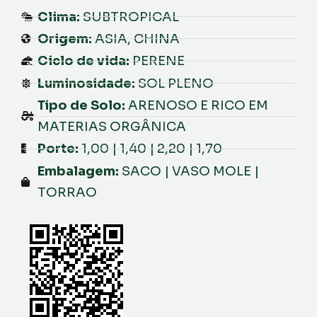
Clima:
SUBTROPICAL
Origem:
ASIA, CHINA
Ciclo de vida:
PERENE
Luminosidade:
SOL PLENO
Tipo de Solo:
ARENOSO E RICO EM
MATERIAS ORGÂNICA
Porte:
1,00 | 1,40 | 2,20 | 1,70
Embalagem:
SACO | VASO MOLE |
TORRAO