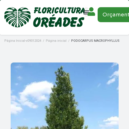
Orçamen
Página Inicial-v09012024
/
Página inicial
/
PODOCARPUS MACROPHYLLUS