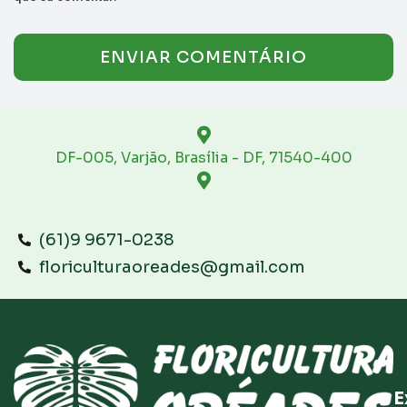
DF-005, Varjão, Brasília - DF, 71540-400
(61)9 9671-0238
floriculturaoreades@gmail.com
E