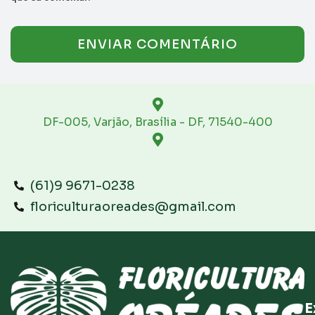
DF-005, Varjão, Brasília - DF, 71540-400
(61)9 9671-0238
floriculturaoreades@gmail.com
E