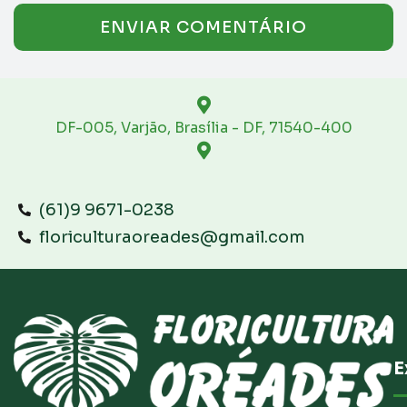
DF-005, Varjão, Brasília - DF, 71540-400
(61)9 9671-0238
floriculturaoreades@gmail.com
E