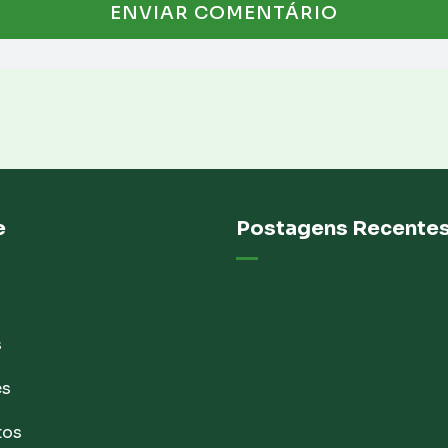
e
Postagens Recente
s
es
tos