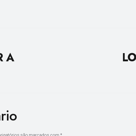
R A
LO
rio
rigatórios são marcados com
*