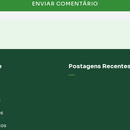
e
Postagens Recente
s
es
tos