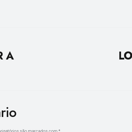
R A
LO
rio
rigatórios são marcados com
*