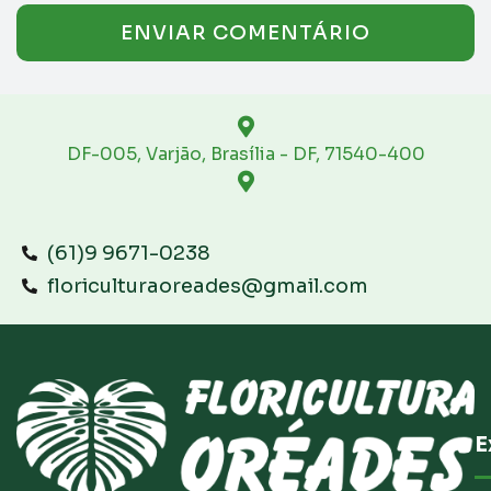
DF-005, Varjão, Brasília - DF, 71540-400
(61)9 9671-0238
floriculturaoreades@gmail.com
E