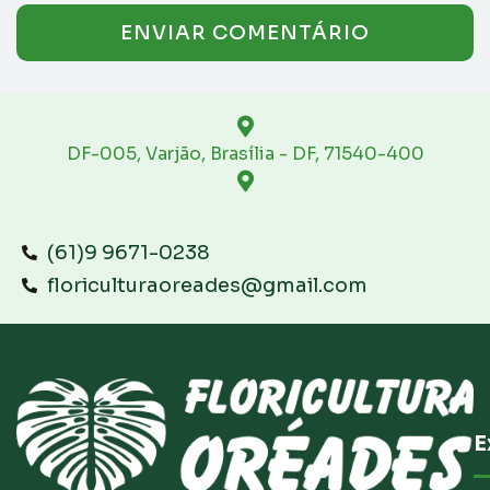
DF-005, Varjão, Brasília - DF, 71540-400
(61)9 9671-0238
floriculturaoreades@gmail.com
E