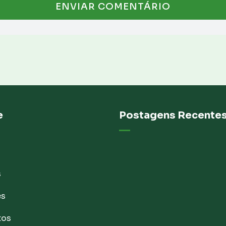
e
Postagens Recente
s
es
tos