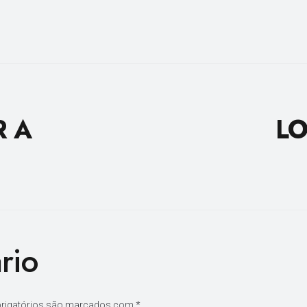
R A
LO
rio
rigatórios são marcados com
*