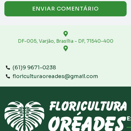
DF-005, Varjão, Brasília - DF, 71540-400
(61)9 9671-0238
floriculturaoreades@gmail.com
E