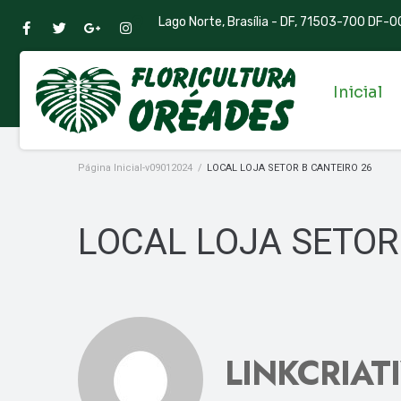
Lago Norte, Brasília - DF, 71503-700 DF-00
Inicial
Página Inicial-v09012024
/
LOCAL LOJA SETOR B CANTEIRO 26
LOCAL LOJA SETOR
LINKCRIAT