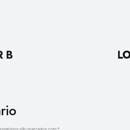
R B
LO
rio
rigatórios são marcados com
*