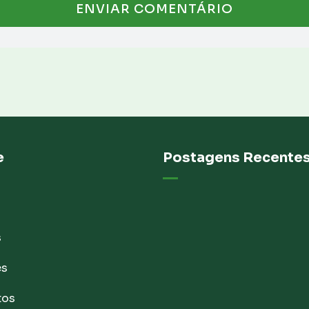
e
Postagens Recente
s
es
tos