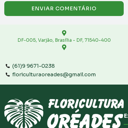
DF-005, Varjão, Brasília - DF, 71540-400
(61)9 9671-0238
floriculturaoreades@gmail.com
E