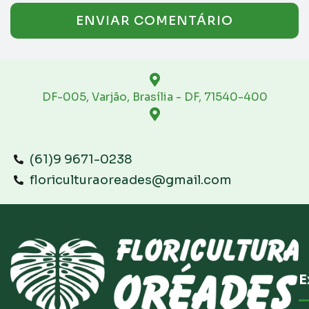
DF-005, Varjão, Brasília - DF, 71540-400
(61)9 9671-0238
floriculturaoreades@gmail.com
E