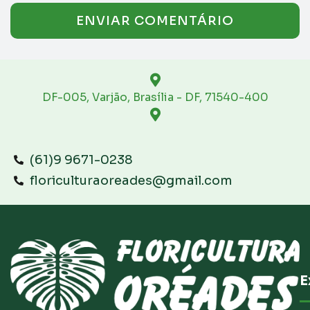
DF-005, Varjão, Brasília - DF, 71540-400
(61)9 9671-0238
floriculturaoreades@gmail.com
E