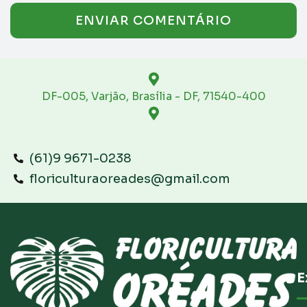
DF-005, Varjão, Brasília - DF, 71540-400
(61)9 9671-0238
floriculturaoreades@gmail.com
E