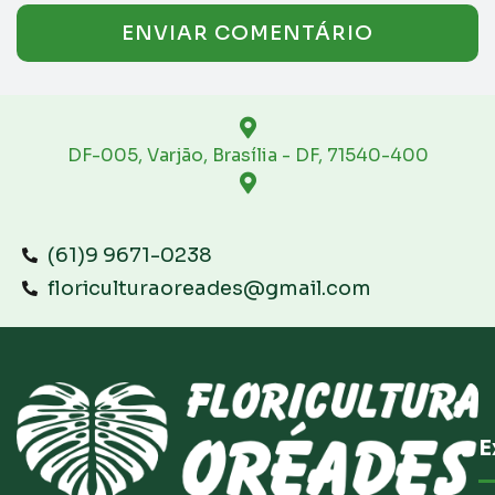
DF-005, Varjão, Brasília - DF, 71540-400
(61)9 9671-0238
floriculturaoreades@gmail.com
E