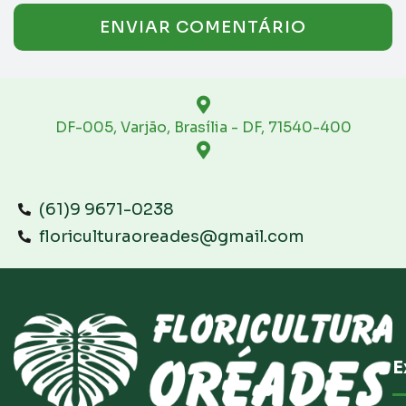
DF-005, Varjão, Brasília - DF, 71540-400
(61)9 9671-0238
floriculturaoreades@gmail.com
E