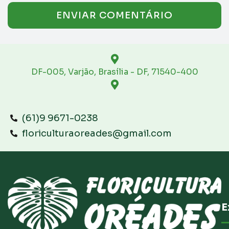
DF-005, Varjão, Brasília - DF, 71540-400
(61)9 9671-0238
floriculturaoreades@gmail.com
E