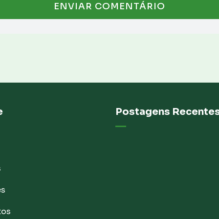
e
Postagens Recente
s
es
tos