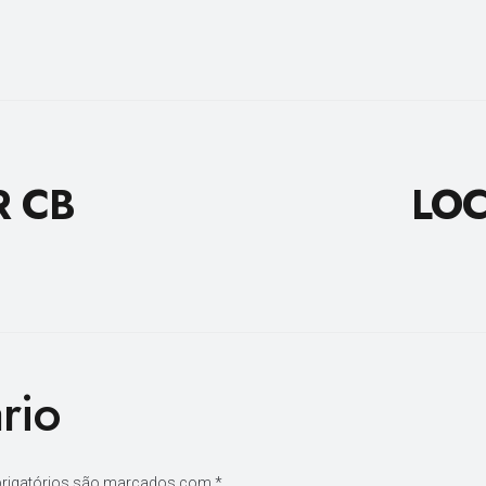
R CB
LOC
rio
rigatórios são marcados com
*