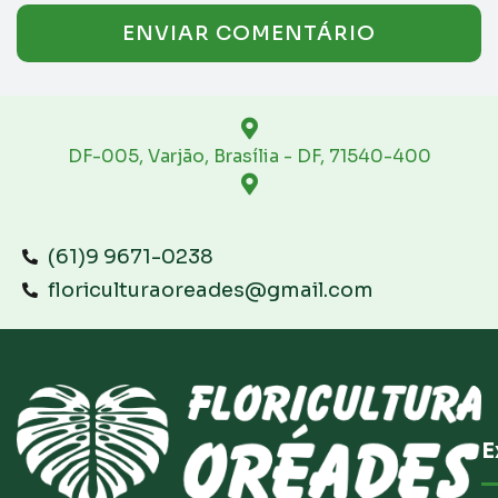
DF-005, Varjão, Brasília - DF, 71540-400
(61)9 9671-0238
floriculturaoreades@gmail.com
E