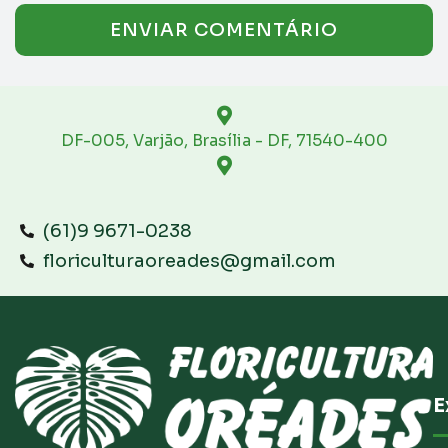
DF-005, Varjão, Brasília - DF, 71540-400
(61)9 9671-0238
floriculturaoreades@gmail.com
E