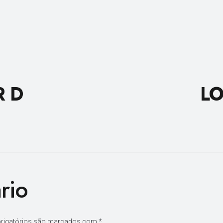
R D
LO
rio
rigatórios são marcados com
*