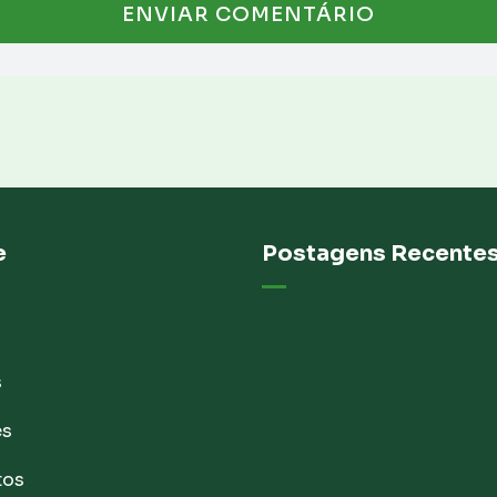
e
Postagens Recente
s
es
tos