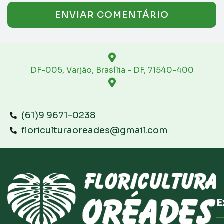
DF-005, Varjão, Brasília - DF, 71540-400
(61)9 9671-0238
floriculturaoreades@gmail.com
E