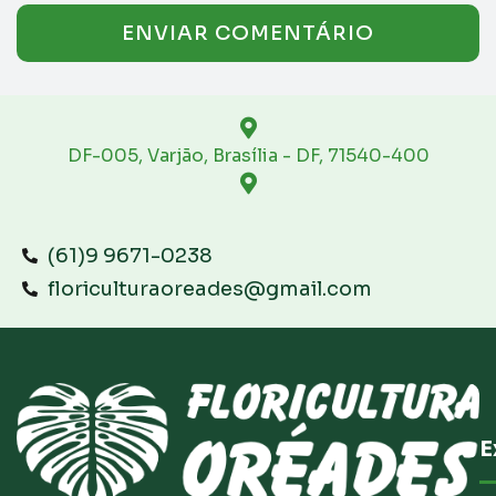
DF-005, Varjão, Brasília - DF, 71540-400
(61)9 9671-0238
floriculturaoreades@gmail.com
E