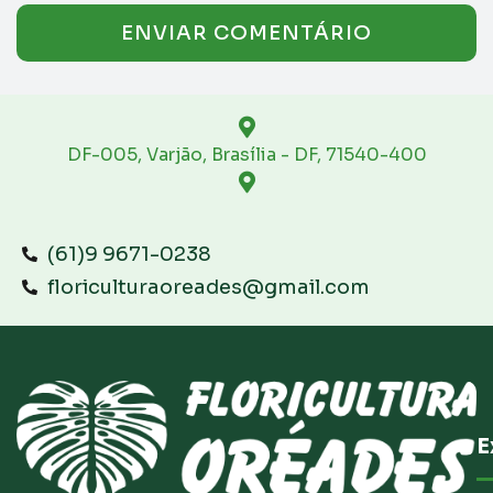
DF-005, Varjão, Brasília - DF, 71540-400
(61)9 9671-0238
floriculturaoreades@gmail.com
E