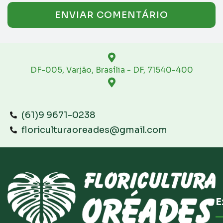
DF-005, Varjão, Brasília - DF, 71540-400
(61)9 9671-0238
floriculturaoreades@gmail.com
E