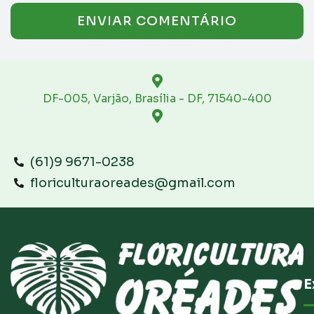
DF-005, Varjão, Brasília - DF, 71540-400
(61)9 9671-0238
floriculturaoreades@gmail.com
E