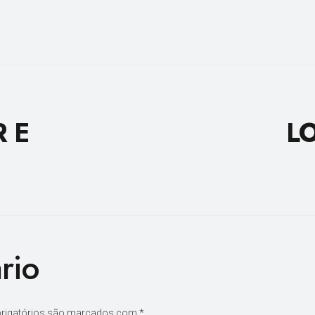
R E
LO
rio
rigatórios são marcados com
*