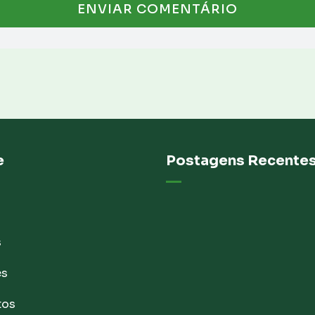
e
Postagens Recente
s
es
tos