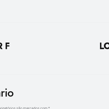
 F
L
rio
rigatórios são marcados com
*