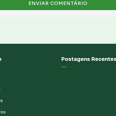
e
Postagens Recente
s
es
tos