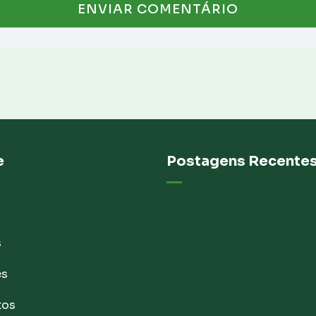
e
Postagens Recente
s
es
tos