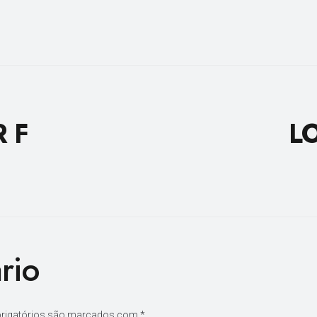
 F
L
rio
rigatórios são marcados com
*