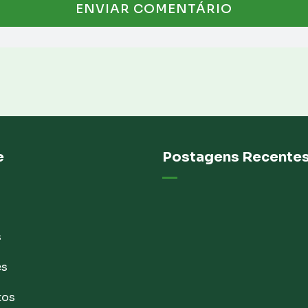
e
Postagens Recente
s
es
tos