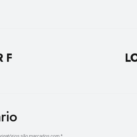
 F
L
rio
rigatórios são marcados com
*