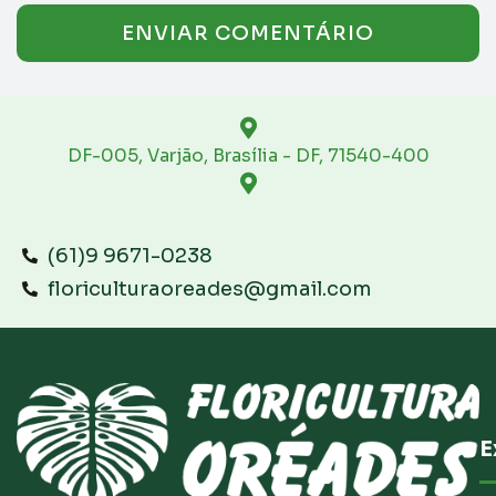
DF-005, Varjão, Brasília - DF, 71540-400
(61)9 9671-0238
floriculturaoreades@gmail.com
E