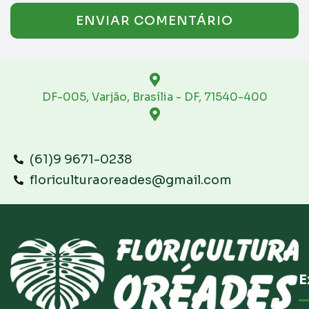
DF-005, Varjão, Brasília - DF, 71540-400
(61)9 9671-0238
floriculturaoreades@gmail.com
E