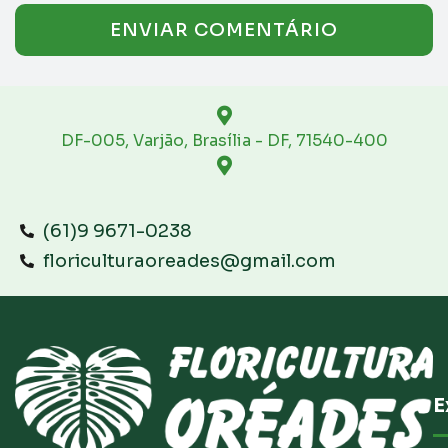
DF-005, Varjão, Brasília - DF, 71540-400
(61)9 9671-0238
floriculturaoreades@gmail.com
E