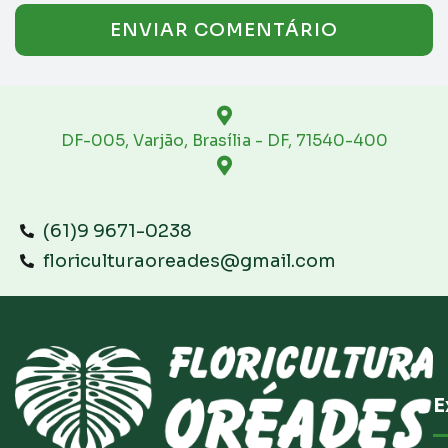
DF-005, Varjão, Brasília - DF, 71540-400
(61)9 9671-0238
floriculturaoreades@gmail.com
E