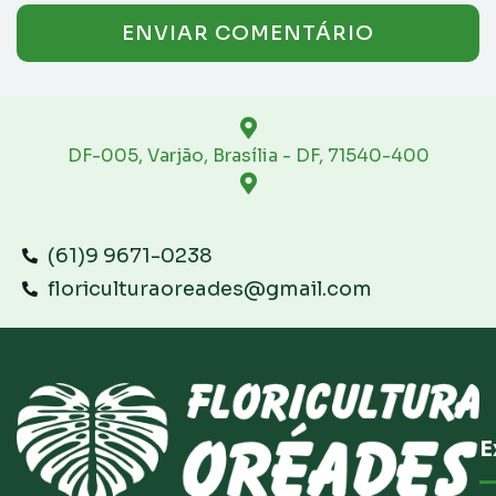
DF-005, Varjão, Brasília - DF, 71540-400
(61)9 9671-0238
floriculturaoreades@gmail.com
E