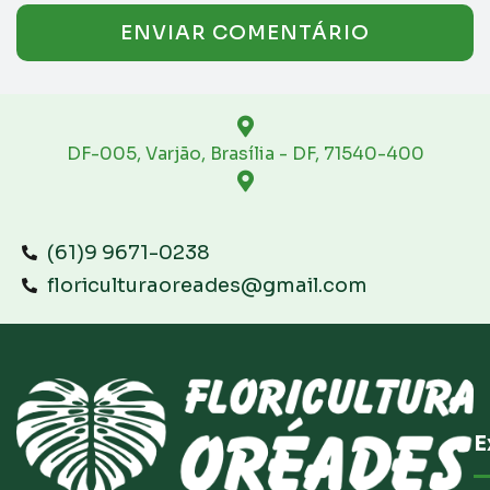
DF-005, Varjão, Brasília - DF, 71540-400
(61)9 9671-0238
floriculturaoreades@gmail.com
E