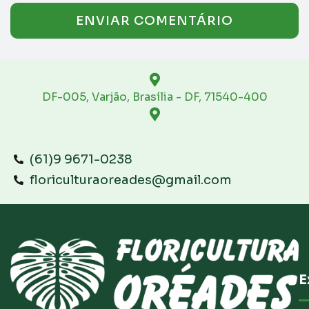
DF-005, Varjão, Brasília - DF, 71540-400
(61)9 9671-0238
floriculturaoreades@gmail.com
E