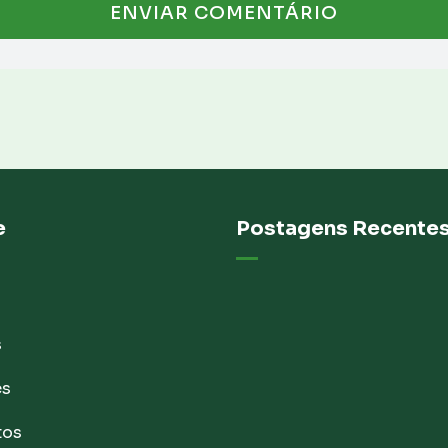
e
Postagens Recente
s
es
tos