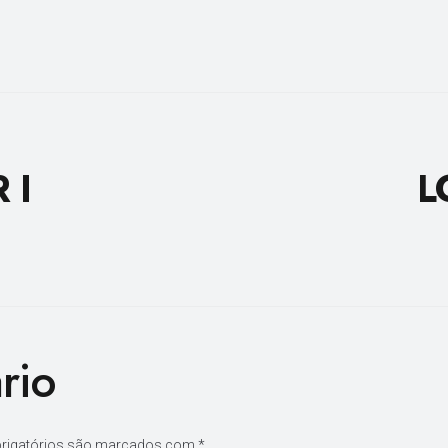
 I
L
rio
rigatórios são marcados com
*