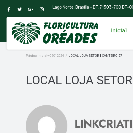
Lago Norte, Brasília - DF, 71503-700 DF-00
Inicial
Página Inicial-v09012024
/
LOCAL LOJA SETOR I CANTEIRO 27
LOCAL LOJA SETOR 
LINKCRIAT