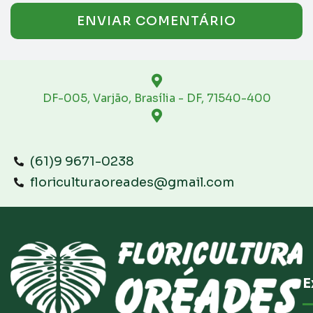
DF-005, Varjão, Brasília - DF, 71540-400
(61)9 9671-0238
floriculturaoreades@gmail.com
E