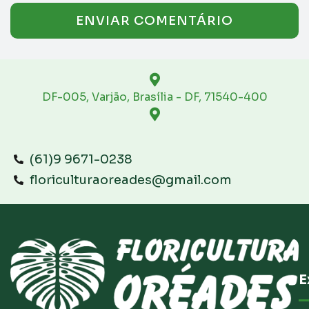
DF-005, Varjão, Brasília - DF, 71540-400
(61)9 9671-0238
floriculturaoreades@gmail.com
E